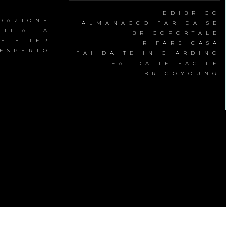
EDIBRICO
EDAZIONE
ALMANACCO FAR DA SÉ
ITI ALLA
BRICOPORTALE
SLETTER
RIFARE CASA
’ESPERTO
FAI DA TE IN GIARDINO
FAI DA TE FACILE
BRICOYOUNG