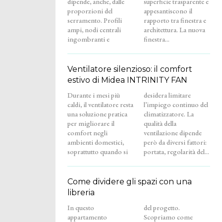
dipende, anche, dalle
superficie trasparente e
proporzioni del
appesantiscono il
serramento. Profili
rapporto tra finestra e
ampi, nodi centrali
architettura. La nuova
ingombranti e
finestra...
Ventilatore silenzioso: il comfort
estivo di Midea INTRINITY FAN
Durante i mesi più
desidera limitare
caldi, il ventilatore resta
l’impiego continuo del
una soluzione pratica
climatizzatore. La
per migliorare il
qualità della
comfort negli
ventilazione dipende
ambienti domestici,
però da diversi fattori:
soprattutto quando si
portata, regolarità del...
Come dividere gli spazi con una
libreria
In questo
del progetto.
appartamento
Scopriamo come