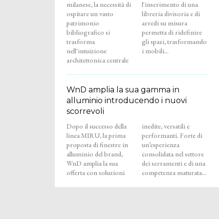
milanese, la necessità di
l'inserimento di una
ospitare un vasto
libreria divisoria e di
patrimonio
arredi su misura
bibliografico si
permetta di ridefinire
trasforma
gli spazi, trasformando
nell'intuizione
i mobili...
architettonica centrale
WnD amplia la sua gamma in
alluminio introducendo i nuovi
scorrevoli
Dopo il successo della
inedite, versatili e
linea MIRU, la prima
performanti. Forte di
proposta di finestre in
un’esperienza
alluminio del brand,
consolidata nel settore
WnD amplia la sua
dei serramenti e di una
offerta con soluzioni
competenza maturata...