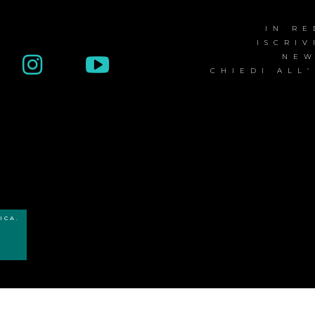
IN R
ISCRIV
NEW
CHIEDI ALL
ICA.