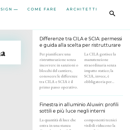
ESIGN
COME FARE
ARCHITETTI
Differenze tra CILA e SCIA: permessi
e guida alla scelta per ristrutturare
na
Per pianificare una
La CILA gestisce la
ristrutturazione senza
manutenzione
incorrere in sanzioni o
straordinaria senza
blocchi del cantiere,
impatto statico; la
conoscere le differenze
SCIA, invece, è
tra CILA e SCIA è il
obbligatoria per...
primo passo operativo.
Finestra in alluminio Aluwin: profili
sottili e più luce negli interni
La quantità di luce che
componenti tecnici
entra in una stanza
visibili riducono la