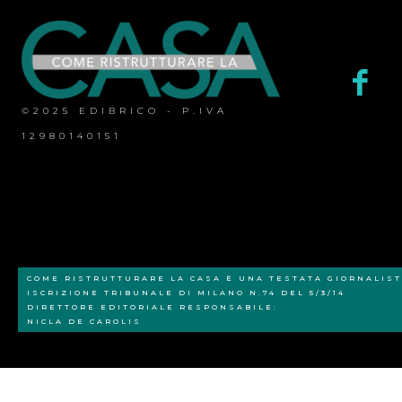
©2025 EDIBRICO - P.IVA
12980140151
COME RISTRUTTURARE LA CASA È UNA TESTATA GIORNALIST
ISCRIZIONE TRIBUNALE DI MILANO N.74 DEL 5/3/14
DIRETTORE EDITORIALE RESPONSABILE:
NICLA DE CAROLIS