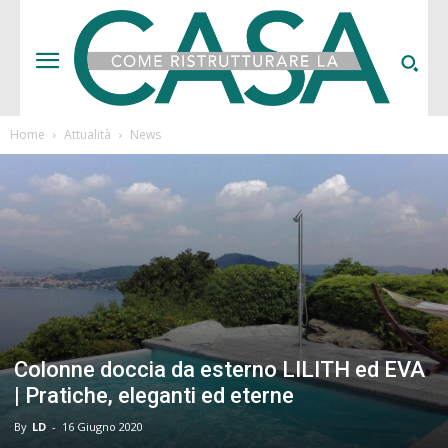
Home
Attualità
News
Colonne doccia da esterno LILITH ed EVA
| Pratiche, eleganti ed eterne
By
LD
-
16 Giugno 2020