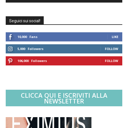
Seguici sui social!
10,000
Fans
LIKE
5,000
Followers
FOLLOW
106,000
Followers
FOLLOW
CLICCA QUI E ISCRIVITI ALLA
NEWSLETTER