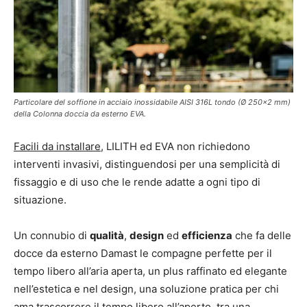
Particolare del soffione in acciaio inossidabile AISI 316L tondo (Ø 250×2 mm)
della Colonna doccia da esterno EVA.
Facili da installare
, LILITH ed EVA non richiedono
interventi invasivi, distinguendosi per una semplicità di
fissaggio e di uso che le rende adatte a ogni tipo di
situazione.
Un connubio di
qualità
,
design
ed
efficienza
che fa delle
docce da esterno Damast le compagne perfette per il
tempo libero all’aria aperta, un plus raffinato ed elegante
nell’estetica e nel design, una soluzione pratica per chi
ama trascorrere il tempo libero all’aperto, tra una