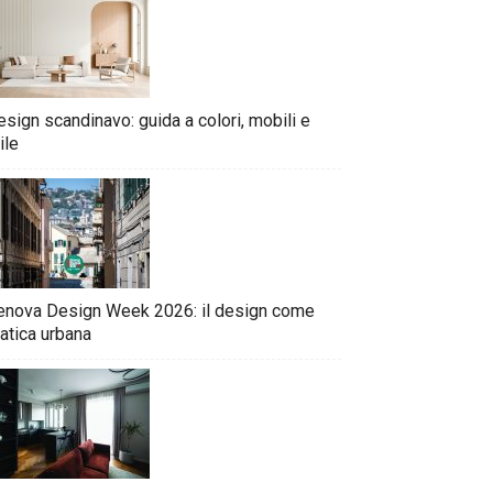
sign scandinavo: guida a colori, mobili e
ile
enova Design Week 2026: il design come
atica urbana