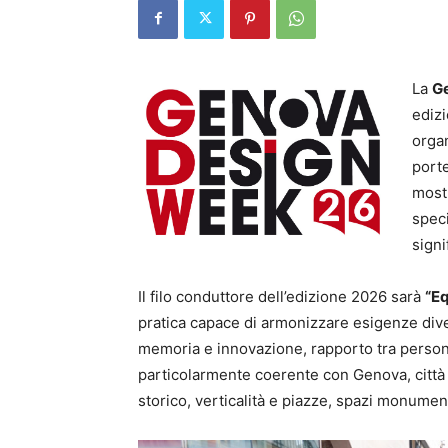
La
G
ediz
orga
porte
mostr
speci
signi
Il filo conduttore dell’edizione 2026 sarà
“Eq
pratica capace di armonizzare esigenze diver
memoria e innovazione, rapporto tra persona
particolarmente coerente con Genova, città c
storico, verticalità e piazze, spazi monument