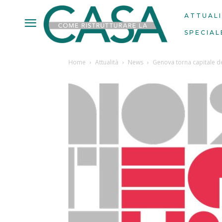
ATTUAL
SPECIAL
Home
Attualità
News
Genova torna capitale de