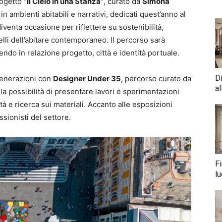
rogetto
“Il Cielo in una Stanza”
, curato da
Simona
in ambienti abitabili e narrativi, dedicati quest’anno al
diventa occasione per riflettere su sostenibilità,
delli dell’abitare contemporaneo. Il percorso sarà
endo in relazione progetto, città e identità portuale.
D
generazioni con
Designer Under 35
, percorso curato da
al
 la possibilità di presentare lavori e sperimentazioni
ità e ricerca sui materiali. Accanto alle esposizioni
sionisti del settore.
Fi
lu