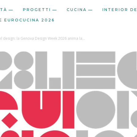
ITÀ
PROGETTI
CUCINA
INTERIOR D
E EUROCUCINA 2026
l design: la Genova Design Week 2026 anima la...