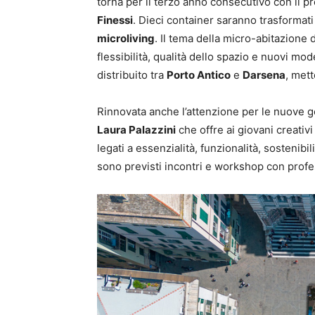
torna per il terzo anno consecutivo con il p
Finessi
. Dieci container saranno trasformati 
microliving
. Il tema della micro-abitazione 
flessibilità, qualità dello spazio e nuovi mo
distribuito tra
Porto Antico
e
Darsena
, mett
Rinnovata anche l’attenzione per le nuove 
Laura Palazzini
che offre ai giovani creativi
legati a essenzialità, funzionalità, sostenibil
sono previsti incontri e workshop con profes