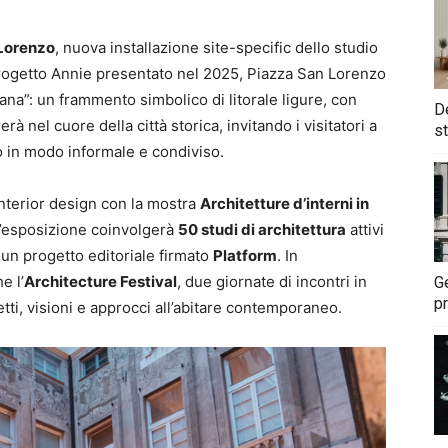
Lorenzo
, nuova installazione site-specific dello studio
progetto Annie presentato nel 2025, Piazza San Lorenzo
na”: un frammento simbolico di litorale ligure, con
De
rà nel cuore della città storica, invitando i visitatori a
st
o in modo informale e condiviso.
interior design con la mostra
Architetture d’interni in
L’esposizione coinvolgerà
50 studi di architettura
attivi
 un progetto editoriale firmato
Platform
. In
e l’
Architecture Festival
, due giornate di incontri in
G
pr
tti, visioni e approcci all’abitare contemporaneo.