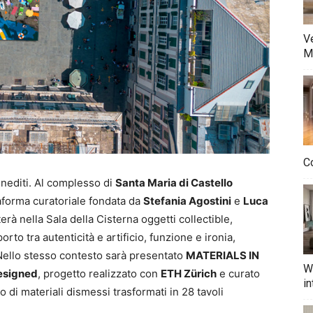
Ve
M
Co
inediti. Al complesso di
Santa Maria di Castello
taforma curatoriale fondata da
Stefania Agostini
e
Luca
erà nella Sala della Cisterna oggetti collectible,
orto tra autenticità e artificio, funzione e ironia,
ello stesso contesto sarà presentato
MATERIALS IN
W
esigned
, progetto realizzato con
ETH Zürich
e curato
in
o di materiali dismessi trasformati in 28 tavoli