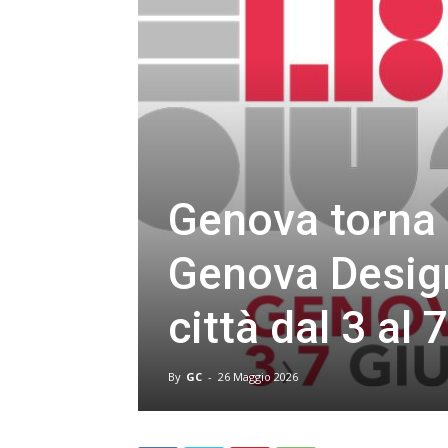
Genova torna c
Genova Desig
città dal 3 al 
By
GC
-
26 Maggio 2026