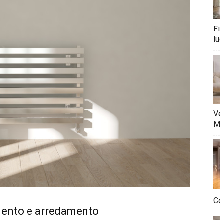
Fi
lu
Ve
M
Co
mento e arredamento