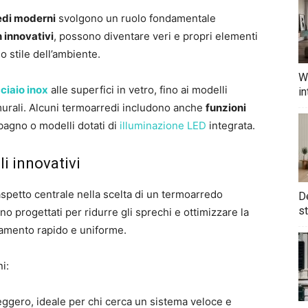
edi moderni
svolgono un ruolo fondamentale
 innovativi
, possono diventare veri e propri elementi
o stile dell’ambiente.
W
ciaio inox
alle superfici in vetro, fino ai modelli
in
 murali. Alcuni termoarredi includono anche
funzioni
 bagno o modelli dotati di
illuminazione LED
integrata.
li innovativi
spetto centrale nella scelta di un termoarredo
De
st
 progettati per ridurre gli sprechi e ottimizzare la
damento rapido e uniforme.
ni:
leggero, ideale per chi cerca un sistema veloce e