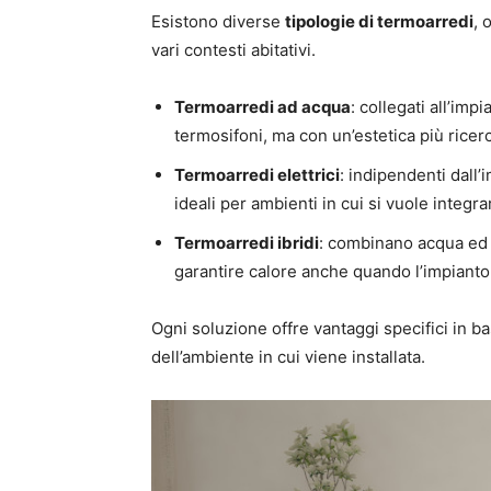
Esistono diverse
tipologie di termoarredi
, 
vari contesti abitativi.
Termoarredi ad acqua
: collegati all’im
termosifoni, ma con un’estetica più ricer
Termoarredi elettrici
: indipendenti dall
ideali per ambienti in cui si vuole integr
Termoarredi ibridi
: combinano acqua ed e
garantire calore anche quando l’impianto
Ogni soluzione offre vantaggi specifici in ba
dell’ambiente in cui viene installata.