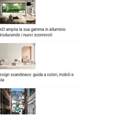
nD amplia la sua gamma in alluminio
troducendo i nuovi scorrevoli
sign scandinavo: guida a colori, mobili e
ile