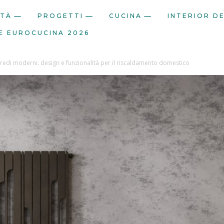
ITÀ
PROGETTI
CUCINA
INTERIOR D
E EUROCUCINA 2026
edi moderni: design e funzionalità per il riscaldamento domestico