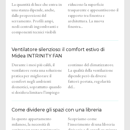
La quantità di luce che entra in
riducono la superficie
una stanza dipende, anche,
trasparente e appesantiscono il
dalle proporzioni del
rapporto tra finestra e
serramento. Profili ampi,
architettura. La nuova
nodi centrali ingombranti e
finestra...
componenti tecnici visibili
Ventilatore silenzioso: il comfort estivo di
Midea INTRINITY FAN
Durante i mesi più caldi, il
continuo del climatizzatore.
ventilatore resta una soluzione
La qualità della ventilazione
pratica per migliorare il
dipende però da diversi
comfort negli ambienti
fattori: portata, regolarità
domestici, soprattutto quando
del...
si desidera limitare l’impiego
Come dividere gli spazi con una libreria
In questo appartamento
Scopriamo come
milanese, la necessità di
l'inserimento di una libreria
ospitare un vasto patrimonio
divisoria e di arredi su misura