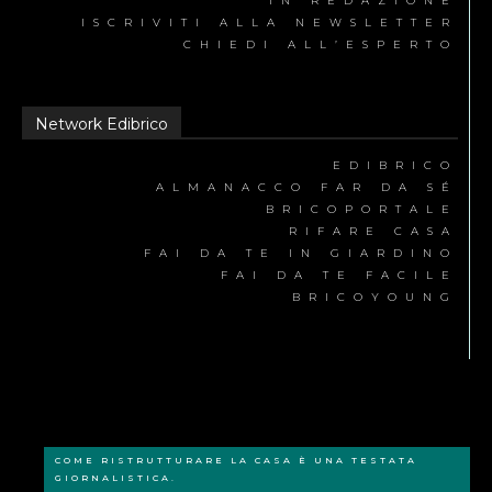
IN REDAZIONE
ISCRIVITI ALLA NEWSLETTER
CHIEDI ALL’ESPERTO
Network Edibrico
EDIBRICO
ALMANACCO FAR DA SÉ
BRICOPORTALE
RIFARE CASA
FAI DA TE IN GIARDINO
FAI DA TE FACILE
BRICOYOUNG
COME RISTRUTTURARE LA CASA È UNA TESTATA
GIORNALISTICA.