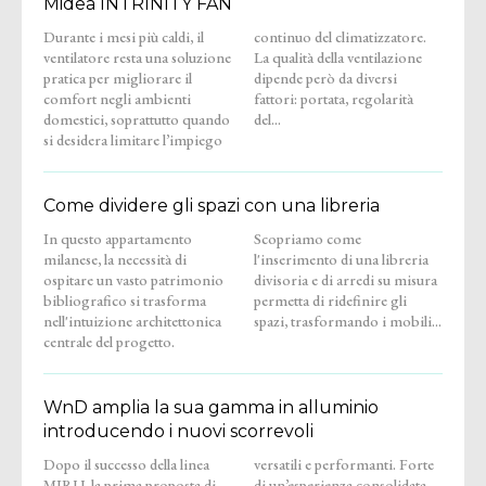
Midea INTRINITY FAN
Durante i mesi più caldi, il
continuo del climatizzatore.
ventilatore resta una soluzione
La qualità della ventilazione
pratica per migliorare il
dipende però da diversi
comfort negli ambienti
fattori: portata, regolarità
domestici, soprattutto quando
del...
si desidera limitare l’impiego
Come dividere gli spazi con una libreria
In questo appartamento
Scopriamo come
milanese, la necessità di
l'inserimento di una libreria
ospitare un vasto patrimonio
divisoria e di arredi su misura
bibliografico si trasforma
permetta di ridefinire gli
nell'intuizione architettonica
spazi, trasformando i mobili...
centrale del progetto.
WnD amplia la sua gamma in alluminio
introducendo i nuovi scorrevoli
Dopo il successo della linea
versatili e performanti. Forte
MIRU, la prima proposta di
di un’esperienza consolidata