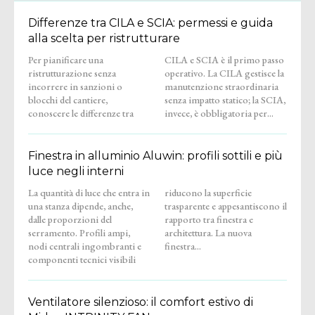
Differenze tra CILA e SCIA: permessi e guida
alla scelta per ristrutturare
Per pianificare una
CILA e SCIA è il primo passo
ristrutturazione senza
operativo. La CILA gestisce la
incorrere in sanzioni o
manutenzione straordinaria
blocchi del cantiere,
senza impatto statico; la SCIA,
conoscere le differenze tra
invece, è obbligatoria per...
Finestra in alluminio Aluwin: profili sottili e più
luce negli interni
La quantità di luce che entra in
riducono la superficie
una stanza dipende, anche,
trasparente e appesantiscono il
dalle proporzioni del
rapporto tra finestra e
serramento. Profili ampi,
architettura. La nuova
nodi centrali ingombranti e
finestra...
componenti tecnici visibili
Ventilatore silenzioso: il comfort estivo di