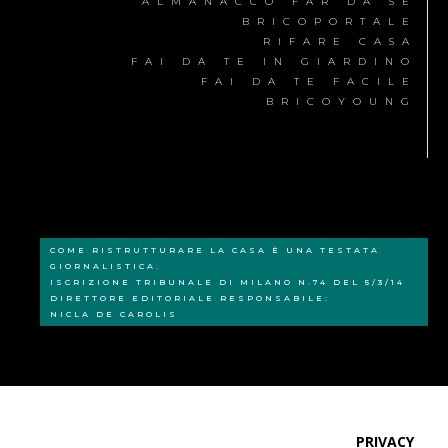
ALMANACCO FAR DA SÉ
BRICOPORTALE
RIFARE CASA
FAI DA TE IN GIARDINO
FAI DA TE FACILE
BRICOYOUNG
COME RISTRUTTURARE LA CASA È UNA TESTATA
GIORNALISTICA.
ISCRIZIONE TRIBUNALE DI MILANO N.74 DEL 5/3/14
DIRETTORE EDITORIALE RESPONSABILE:
NICLA DE CAROLIS
PRIVACY