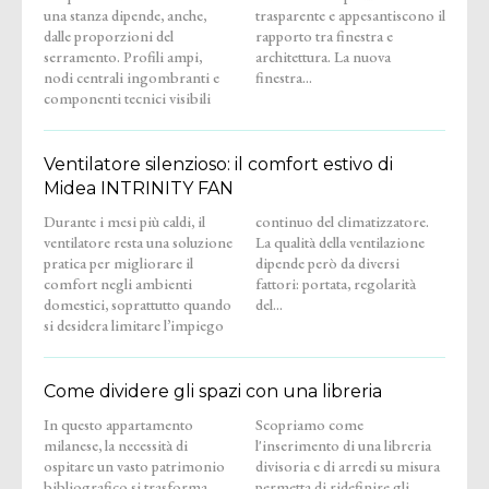
una stanza dipende, anche,
trasparente e appesantiscono il
dalle proporzioni del
rapporto tra finestra e
serramento. Profili ampi,
architettura. La nuova
nodi centrali ingombranti e
finestra...
componenti tecnici visibili
Ventilatore silenzioso: il comfort estivo di
Midea INTRINITY FAN
Durante i mesi più caldi, il
continuo del climatizzatore.
ventilatore resta una soluzione
La qualità della ventilazione
pratica per migliorare il
dipende però da diversi
comfort negli ambienti
fattori: portata, regolarità
domestici, soprattutto quando
del...
si desidera limitare l’impiego
Come dividere gli spazi con una libreria
In questo appartamento
Scopriamo come
milanese, la necessità di
l'inserimento di una libreria
ospitare un vasto patrimonio
divisoria e di arredi su misura
bibliografico si trasforma
permetta di ridefinire gli