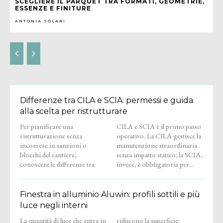
SCEGLIERE IL PARQUET TRA FORMATI, GEOMETRIE,
ESSENZE E FINITURE
ANTONIA SOLARI
Differenze tra CILA e SCIA: permessi e guida
alla scelta per ristrutturare
Per pianificare una
CILA e SCIA è il primo passo
ristrutturazione senza
operativo. La CILA gestisce la
incorrere in sanzioni o
manutenzione straordinaria
blocchi del cantiere,
senza impatto statico; la SCIA,
conoscere le differenze tra
invece, è obbligatoria per...
Finestra in alluminio Aluwin: profili sottili e più
luce negli interni
La quantità di luce che entra in
riducono la superficie