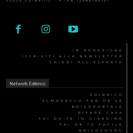
©2025 EDIBRICO - P.IVA 12980140151
IN REDAZIONE
ISCRIVITI ALLA NEWSLETTER
CHIEDI ALL’ESPERTO
Network Edibrico
EDIBRICO
ALMANACCO FAR DA SÉ
BRICOPORTALE
RIFARE CASA
FAI DA TE IN GIARDINO
FAI DA TE FACILE
BRICOYOUNG