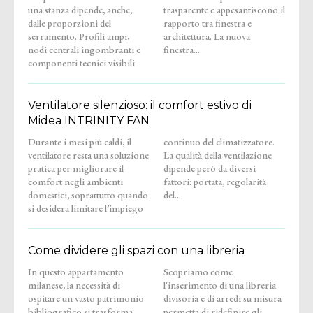
una stanza dipende, anche,
trasparente e appesantiscono il
dalle proporzioni del
rapporto tra finestra e
serramento. Profili ampi,
architettura. La nuova
nodi centrali ingombranti e
finestra...
componenti tecnici visibili
Ventilatore silenzioso: il comfort estivo di
Midea INTRINITY FAN
Durante i mesi più caldi, il
continuo del climatizzatore.
ventilatore resta una soluzione
La qualità della ventilazione
pratica per migliorare il
dipende però da diversi
comfort negli ambienti
fattori: portata, regolarità
domestici, soprattutto quando
del...
si desidera limitare l’impiego
Come dividere gli spazi con una libreria
In questo appartamento
Scopriamo come
milanese, la necessità di
l'inserimento di una libreria
ospitare un vasto patrimonio
divisoria e di arredi su misura
bibliografico si trasforma
permetta di ridefinire gli