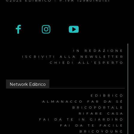
©2025 EDIBRICO - P.IVA 12980140151
IN REDAZIONE
ISCRIVITI ALLA NEWSLETTER
CHIEDI ALL’ESPERTO
Network Edibrico
EDIBRICO
ALMANACCO FAR DA SÉ
BRICOPORTALE
RIFARE CASA
FAI DA TE IN GIARDINO
FAI DA TE FACILE
BRICOYOUNG