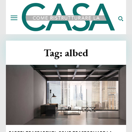
Tag:
albed