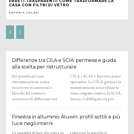
PARETI TRASPARENTI: COME TRASFORMARE LA
CASA CON FILTRI DI VETRO
ANTONIA SOLARI
Differenze tra CILA e SCIA: permessi e guida
alla scelta per ristrutturare
Per pianificare una
CILA e SCIA è il primo passo
ristrutturazione senza
operativo. La CILA gestisce la
incorrere in sanzioni o
manutenzione straordinaria
blocchi del cantiere,
senza impatto statico; la SCIA,
conoscere le differenze tra
invece, è obbligatoria per...
Finestra in alluminio Aluwin: profili sottili e più
luce negli interni
La quantità di luce che entra in
riducono la superficie