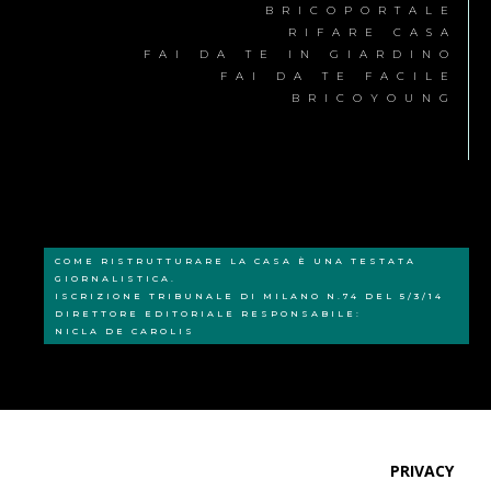
BRICOPORTALE
RIFARE CASA
FAI DA TE IN GIARDINO
FAI DA TE FACILE
BRICOYOUNG
COME RISTRUTTURARE LA CASA È UNA TESTATA
GIORNALISTICA.
ISCRIZIONE TRIBUNALE DI MILANO N.74 DEL 5/3/14
DIRETTORE EDITORIALE RESPONSABILE:
NICLA DE CAROLIS
PRIVACY