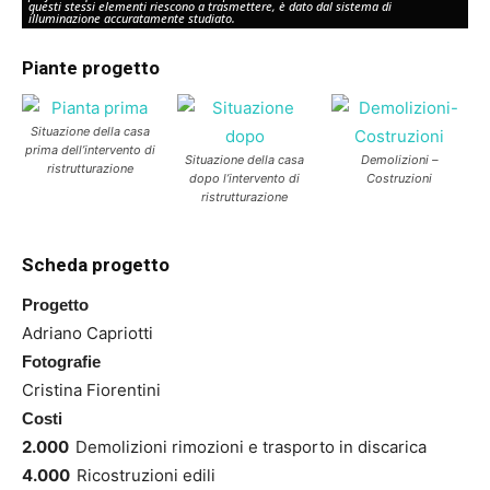
questi stessi elementi riescono a trasmettere, è dato dal sistema di
illuminazione accuratamente studiato.
Piante progetto
Situazione della casa
prima dell’intervento di
Situazione della casa
Demolizioni –
ristrutturazione
dopo l’intervento di
Costruzioni
ristrutturazione
Scheda progetto
Progetto
Adriano Capriotti
Fotografie
Cristina Fiorentini
Costi
2.000
D
emolizioni rimozioni e trasporto in discarica
4.000
R
icostruzioni edili