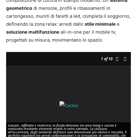
composizione di cucina in stampo moderno. Un
sistema
geometrico
di mensole, profili e ribassamenti in
cartongesso, muniti di faretti a led, completa il soggiorno,
definendo la zona relax: arredi dallo
stile minimale
e
soluzione multifunzione
all-in-one per il mobile tv,
progettati su misura, movimentano lo spazio.
1
of 10
Lineare, raffinata e materica: la fluida divisione tra area living e cucina è
realizzata mediante elementi mobili in vetro satinato. La chiusura,
all’occorrenza, degli ambienti definisce una dimensione più intima e raccolta. Il
perfetto equilibrio tra arredi contemporanei e la sensazione di convivialità, che