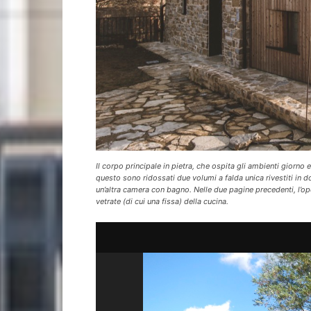
Il corpo principale in pietra, che ospita gli ambienti giorno 
questo sono ridossati due volumi a falda unica rivestiti in d
un’altra camera con bagno. Nelle due pagine precedenti, l’open
vetrate (di cui una fissa) della cucina.