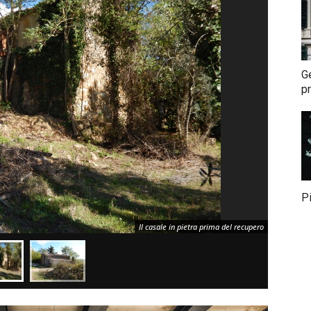
G
pr
P
Il casale in pietra prima del recupero