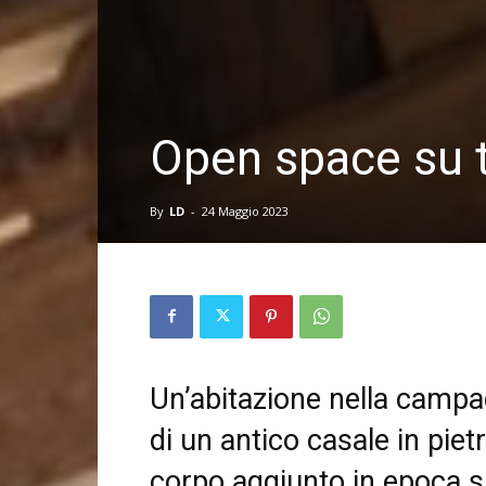
Open space su tr
By
LD
-
24 Maggio 2023
Un’abitazione nella campa
di un antico casale in pietr
corpo aggiunto in epoca 