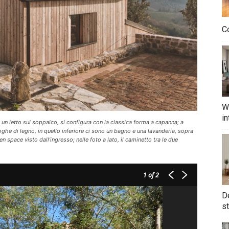
Co
W
in
e un letto sul soppalco, si configura con la classica forma a capanna; a
oghe di legno, in quello inferiore ci sono un bagno e una lavanderia, sopra
 space visto dall’ingresso; nelle foto a lato, il caminetto tra le due
1
of 2
De
st