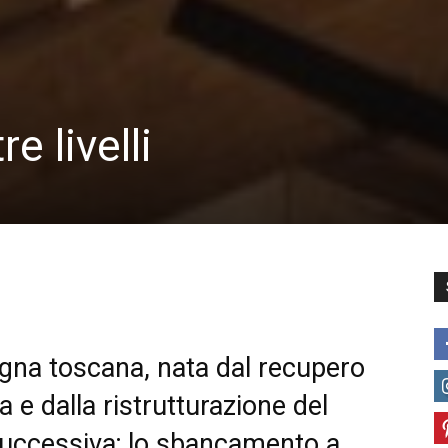
e livelli
gna toscana, nata dal recupero
a e dalla ristrutturazione del
successiva; lo sbancamento a