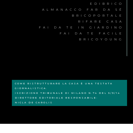
EDIBRICO
ALMANACCO FAR DA SÉ
BRICOPORTALE
RIFARE CASA
FAI DA TE IN GIARDINO
FAI DA TE FACILE
BRICOYOUNG
COME RISTRUTTURARE LA CASA È UNA TESTATA
GIORNALISTICA.
ISCRIZIONE TRIBUNALE DI MILANO N.74 DEL 5/3/14
DIRETTORE EDITORIALE RESPONSABILE:
NICLA DE CAROLIS