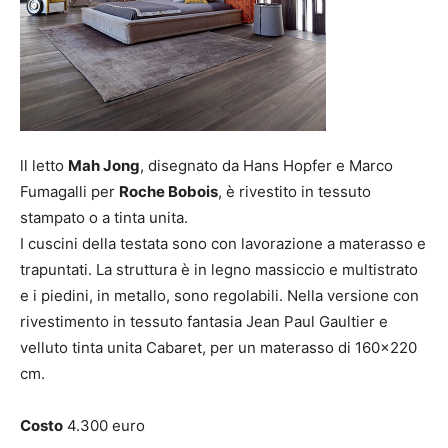
Il
in
ll letto
Mah Jong
, disegnato da Hans Hopfer e Marco
di
Fumagalli per
Roche Bobois
, è rivestito in tessuto
va
stampato o a tinta unita.
pa
I cuscini della testata sono con lavorazione a materasso e
trapuntati. La struttura è in legno massiccio e multistrato
Co
e i piedini, in metallo, sono regolabili. Nella versione con
rivestimento in tessuto fantasia Jean Paul Gaultier e
velluto tinta unita Cabaret, per un materasso di 160×220
cm.
Costo
4.300 euro