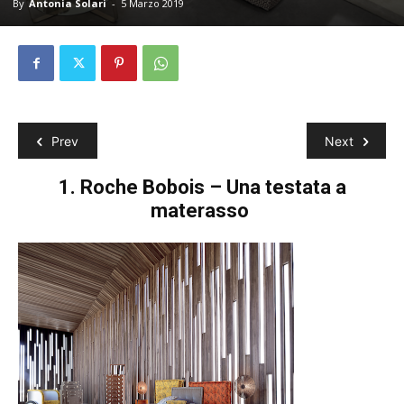
By
Antonia Solari
-
5 Marzo 2019
Prev
Next
1.
Roche Bobois – Una testata a
materasso