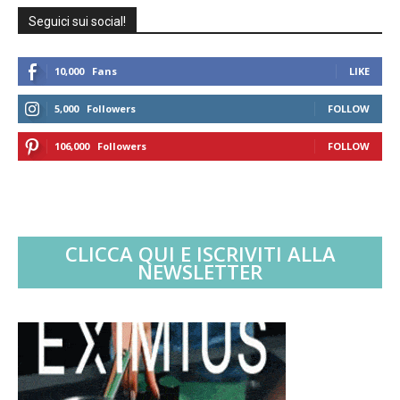
Seguici sui social!
10,000
Fans
LIKE
5,000
Followers
FOLLOW
106,000
Followers
FOLLOW
CLICCA QUI E ISCRIVITI ALLA
NEWSLETTER