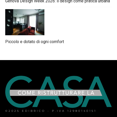
Genova Design Week 2026: il design come pratica urbana
Piccolo e dotato di ogni comfort
©2025 EDIBRICO - P.IVA 12980140151