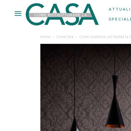
ATTUAL
SPECIAL
Home
Come fare
Come sostituire con facilità la