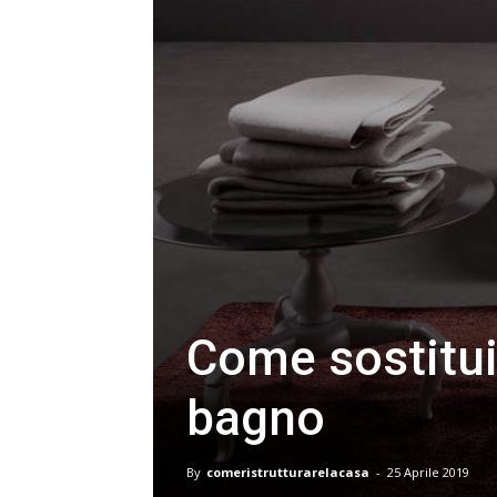
Come sostituir
bagno
By
comeristrutturarelacasa
-
25 Aprile 2019