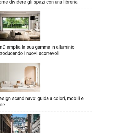
me dividere gli spazi con una libreria
nD amplia la sua gamma in alluminio
troducendo i nuovi scorrevoli
sign scandinavo: guida a colori, mobili e
ile