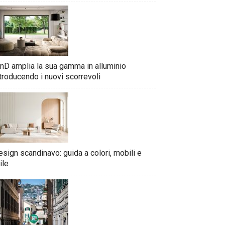
nD amplia la sua gamma in alluminio
troducendo i nuovi scorrevoli
sign scandinavo: guida a colori, mobili e
ile