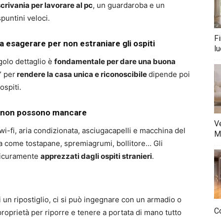
rivania per lavorare al pc
, un guardaroba e un
puntini veloci.
Fi
a esagerare per non estraniare gli ospiti
lu
golo dettaglio è
fondamentale per dare una buona
” per
rendere la casa unica e riconoscibile
dipende poi
ospiti.
he non possono mancare
Ve
e, wi-fi, aria condizionata, asciugacapelli e macchina del
M
ina come tostapane, spremiagrumi, bollitore… Gli
icuramente
apprezzati dagli ospiti stranieri
.
i un ripostiglio, ci si può ingegnare con un armadio o
Co
roprietà per riporre e tenere a portata di mano tutto