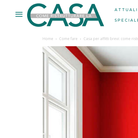
ATTUAL
SPECIAL
Home
Come fare
Casa per affitti brevi: come rist