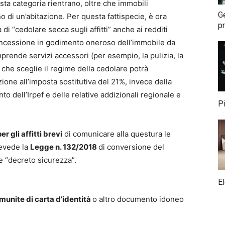
esta categoria rientrano, oltre che immobili
G
o di un’abitazione. Per questa fattispecie, è ora
pr
 di “cedolare secca sugli affitti” anche ai redditi
 concessione in godimento oneroso dell’immobile da
rende servizi accessori (per esempio, la pulizia, la
e che sceglie il regime della cedolare potrà
zione all’imposta sostitutiva del 21%, invece della
o dell’Irpef e delle relative addizionali regionale e
P
er gli affitti brevi
di comunicare alla questura le
revede la
Legge n. 132/2018
di conversione del
 “decreto sicurezza”.
E
munite di carta d’identità
o altro documento idoneo