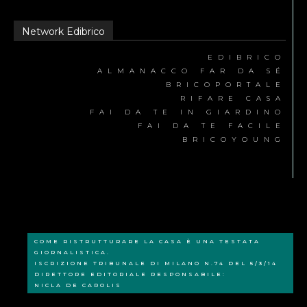
Network Edibrico
EDIBRICO
ALMANACCO FAR DA SÉ
BRICOPORTALE
RIFARE CASA
FAI DA TE IN GIARDINO
FAI DA TE FACILE
BRICOYOUNG
COME RISTRUTTURARE LA CASA È UNA TESTATA
GIORNALISTICA.
ISCRIZIONE TRIBUNALE DI MILANO N.74 DEL 5/3/14
DIRETTORE EDITORIALE RESPONSABILE:
NICLA DE CAROLIS