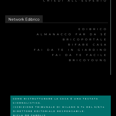
CHIEDI ALL’ESPERTO
Network Edibrico
EDIBRICO
ALMANACCO FAR DA SÉ
BRICOPORTALE
RIFARE CASA
FAI DA TE IN GIARDINO
FAI DA TE FACILE
BRICOYOUNG
COME RISTRUTTURARE LA CASA È UNA TESTATA
GIORNALISTICA.
ISCRIZIONE TRIBUNALE DI MILANO N.74 DEL 5/3/14
DIRETTORE EDITORIALE RESPONSABILE:
NICLA DE CAROLIS