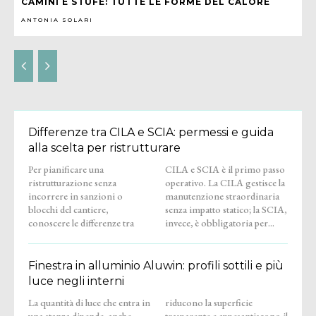
CAMINI E STUFE: TUTTE LE FORME DEL CALORE
ANTONIA SOLARI
Differenze tra CILA e SCIA: permessi e guida
alla scelta per ristrutturare
Per pianificare una
CILA e SCIA è il primo passo
ristrutturazione senza
operativo. La CILA gestisce la
incorrere in sanzioni o
manutenzione straordinaria
blocchi del cantiere,
senza impatto statico; la SCIA,
conoscere le differenze tra
invece, è obbligatoria per...
Finestra in alluminio Aluwin: profili sottili e più
luce negli interni
La quantità di luce che entra in
riducono la superficie
una stanza dipende, anche,
trasparente e appesantiscono il