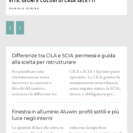
VITA, SEGNI E COLORI DI CASA SELETTI
DANIELA DIRCEO
Differenze tra CILA e SCIA: permessi e guida
alla scelta per ristrutturare
Per pianificare una
CILA e SCIA è il primo passo
ristrutturazione senza
operativo. La CILA gestisce la
incorrere in sanzioni o
manutenzione straordinaria
blocchi del cantiere,
senza impatto statico; la SCIA,
conoscere le differenze tra
invece, è obbligatoria per...
Finestra in alluminio Aluwin: profili sottili e più
luce negli interni
La quantità di luce che entra in
riducono la superficie
una stanza dipende, anche,
trasparente e appesantiscono il