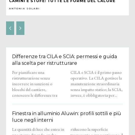
CAMINI E STUFE: TUTTE LE FORME DEL CALORE
ANTONIA SOLARI
Differenze tra CILA e SCIA: permessi e guida
alla scelta per ristrutturare
Per pianificare una
CILA e SCIA è il primo passo
ristrutturazione senza
operativo. La CILA gestisce la
incorrere in sanzioni o
manutenzione straordinaria
blocchi del cantiere,
senza impatto statico; la SCIA,
conoscere le differenze tra
invece, è obbligatoria per...
Finestra in alluminio Aluwin: profili sottili e più
luce negli interni
La quantità di luce che entra in
riducono la superficie
una stanza dipende, anche,
trasparente e appesantiscono il