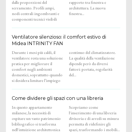
dalle proporzioni del
rapporto tra finestra e
serramento. Profili ampi,
architettura. La nuova
nodi centrali ingombranti e
finestra...
componenti tecnici visibili
Ventilatore silenzioso: il comfort estivo di
Midea INTRINITY FAN
Durante i mesi più caldi, il
continuo del climatizzatore.
ventilatore resta una soluzione
La qualità della ventilazione
pratica per migliorare il
dipende però da diversi
comfort negli ambienti
fattori: portata, regolarità
domestici, soprattutto quando
del...
si desidera limitare l’impiego
Come dividere gli spazi con una libreria
In questo appartamento
Scopriamo come
milanese, la necessità di
l'inserimento di una libreria
ospitare un vasto patrimonio
divisoria e di arredi su misura
bibliografico si trasforma
permetta di ridefinire gli
nell'intuizione architettonica
spazi, trasformando i mobili...