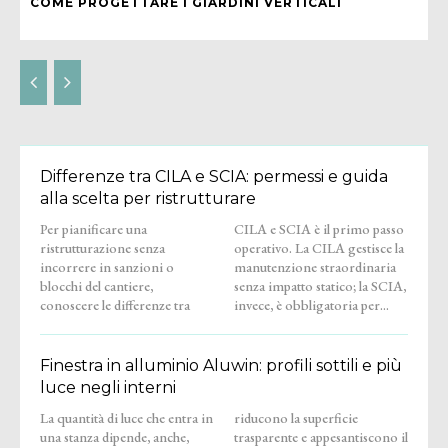
COME PROGETTARE I GIARDINI VERTICALI
Differenze tra CILA e SCIA: permessi e guida
alla scelta per ristrutturare
Per pianificare una
CILA e SCIA è il primo passo
ristrutturazione senza
operativo. La CILA gestisce la
incorrere in sanzioni o
manutenzione straordinaria
blocchi del cantiere,
senza impatto statico; la SCIA,
conoscere le differenze tra
invece, è obbligatoria per...
Finestra in alluminio Aluwin: profili sottili e più
luce negli interni
La quantità di luce che entra in
riducono la superficie
una stanza dipende, anche,
trasparente e appesantiscono il