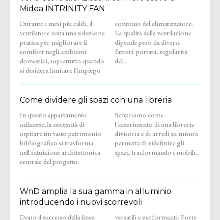
Midea INTRINITY FAN
Durante i mesi più caldi, il
continuo del climatizzatore.
ventilatore resta una soluzione
La qualità della ventilazione
pratica per migliorare il
dipende però da diversi
comfort negli ambienti
fattori: portata, regolarità
domestici, soprattutto quando
del...
si desidera limitare l’impiego
Come dividere gli spazi con una libreria
In questo appartamento
Scopriamo come
milanese, la necessità di
l'inserimento di una libreria
ospitare un vasto patrimonio
divisoria e di arredi su misura
bibliografico si trasforma
permetta di ridefinire gli
nell'intuizione architettonica
spazi, trasformando i mobili...
centrale del progetto.
WnD amplia la sua gamma in alluminio
introducendo i nuovi scorrevoli
Dopo il successo della linea
versatili e performanti. Forte