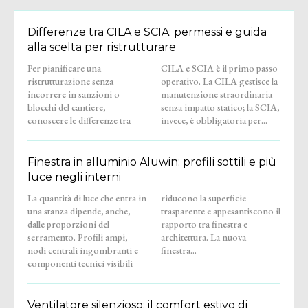
Differenze tra CILA e SCIA: permessi e guida
alla scelta per ristrutturare
Per pianificare una
CILA e SCIA è il primo passo
ristrutturazione senza
operativo. La CILA gestisce la
incorrere in sanzioni o
manutenzione straordinaria
blocchi del cantiere,
senza impatto statico; la SCIA,
conoscere le differenze tra
invece, è obbligatoria per...
Finestra in alluminio Aluwin: profili sottili e più
luce negli interni
La quantità di luce che entra in
riducono la superficie
una stanza dipende, anche,
trasparente e appesantiscono il
dalle proporzioni del
rapporto tra finestra e
serramento. Profili ampi,
architettura. La nuova
nodi centrali ingombranti e
finestra...
componenti tecnici visibili
Ventilatore silenzioso: il comfort estivo di