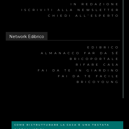
IN REDAZIONE
ISCRIVITI ALLA NEWSLETTER
CHIEDI ALL’ESPERTO
Network Edibrico
EDIBRICO
ALMANACCO FAR DA SÉ
BRICOPORTALE
RIFARE CASA
FAI DA TE IN GIARDINO
FAI DA TE FACILE
BRICOYOUNG
COME RISTRUTTURARE LA CASA È UNA TESTATA