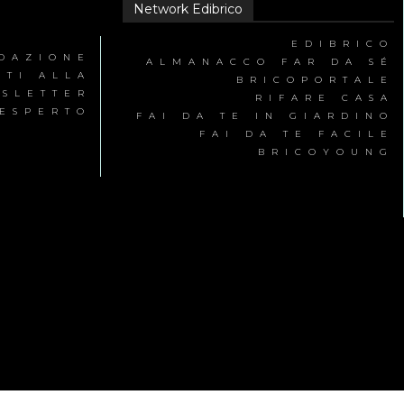
Network Edibrico
EDIBRICO
EDAZIONE
ALMANACCO FAR DA SÉ
ITI ALLA
BRICOPORTALE
SLETTER
RIFARE CASA
’ESPERTO
FAI DA TE IN GIARDINO
FAI DA TE FACILE
BRICOYOUNG