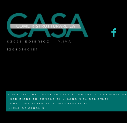
©2025 EDIBRICO - P.IVA
12980140151
COME RISTRUTTURARE LA CASA È UNA TESTATA GIORNALIST
ISCRIZIONE TRIBUNALE DI MILANO N.74 DEL 5/3/14
DIRETTORE EDITORIALE RESPONSABILE:
NICLA DE CAROLIS