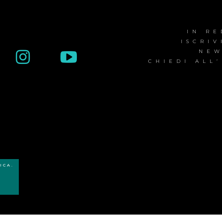
IN R
ISCRIV
NEW
CHIEDI ALL
ICA.