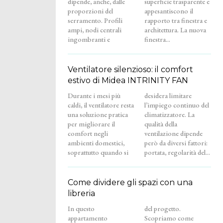
dipende, anche, dalle
superficie trasparente e
proporzioni del
appesantiscono il
serramento. Profili
rapporto tra finestra e
ampi, nodi centrali
architettura. La nuova
ingombranti e
finestra...
Ventilatore silenzioso: il comfort
estivo di Midea INTRINITY FAN
Durante i mesi più
desidera limitare
caldi, il ventilatore resta
l’impiego continuo del
una soluzione pratica
climatizzatore. La
per migliorare il
qualità della
comfort negli
ventilazione dipende
ambienti domestici,
però da diversi fattori:
soprattutto quando si
portata, regolarità del...
Come dividere gli spazi con una
libreria
In questo
del progetto.
appartamento
Scopriamo come