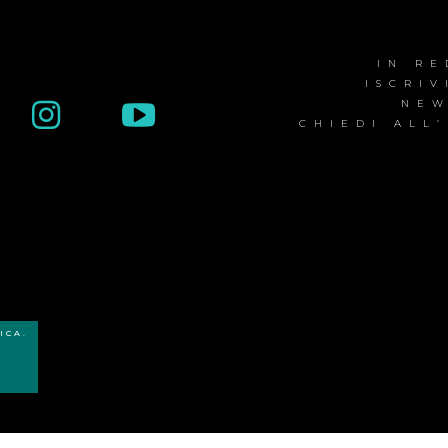
IN R
ISCRIV
NEW
CHIEDI ALL
ICA.