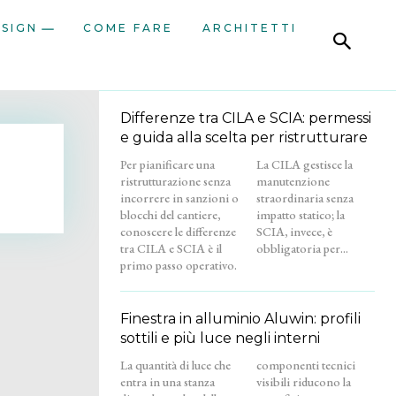
ESIGN
COME FARE
ARCHITETTI
Differenze tra CILA e SCIA: permessi
e guida alla scelta per ristrutturare
Per pianificare una
La CILA gestisce la
ristrutturazione senza
manutenzione
incorrere in sanzioni o
straordinaria senza
blocchi del cantiere,
impatto statico; la
conoscere le differenze
SCIA, invece, è
tra CILA e SCIA è il
obbligatoria per...
primo passo operativo.
Finestra in alluminio Aluwin: profili
sottili e più luce negli interni
La quantità di luce che
componenti tecnici
entra in una stanza
visibili riducono la