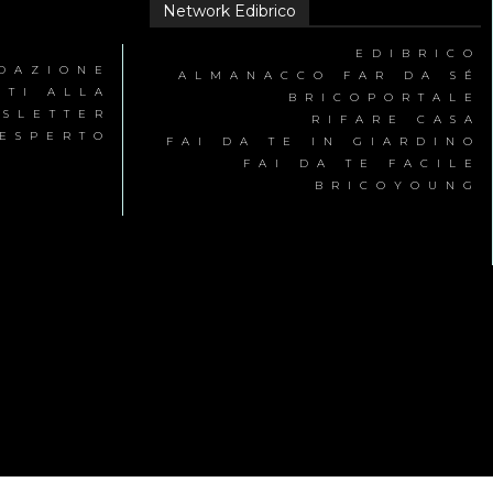
Network Edibrico
EDIBRICO
EDAZIONE
ALMANACCO FAR DA SÉ
ITI ALLA
BRICOPORTALE
SLETTER
RIFARE CASA
’ESPERTO
FAI DA TE IN GIARDINO
FAI DA TE FACILE
BRICOYOUNG