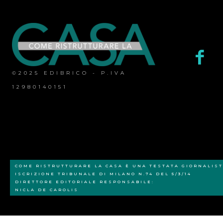
©2025 EDIBRICO - P.IVA
12980140151
COME RISTRUTTURARE LA CASA È UNA TESTATA GIORNALIST
ISCRIZIONE TRIBUNALE DI MILANO N.74 DEL 5/3/14
DIRETTORE EDITORIALE RESPONSABILE:
NICLA DE CAROLIS